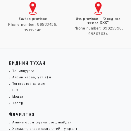
Zavhan province
Uvs province - "Ховд гол
өргөжих ХХК"
Phone number: 89583456,
Phone number: 99025996,
95192346
99807034
БИДНИЙ ТУХАЙ
Танилцуулга
Алсын хараа, үнэт зүйл
Тогтвортой хөгжил
ISO
Мэдээ
Төслүүд
ҮЙЛЧИЛГЭЭ
Амины орон сууцны цогц шийдэл
Халаалт, агаар сэлгэглтийн угсралт