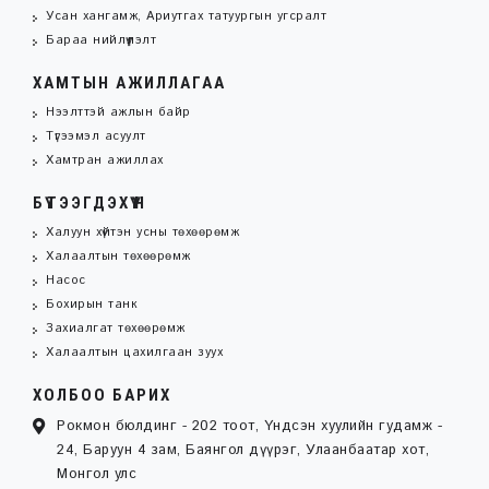
Усан хангамж, Ариутгах татуургын угсралт
Бараа нийлүүлэлт
ХАМТЫН АЖИЛЛАГАА
Нээлттэй ажлын байр
Түгээмэл асуулт
Хамтран ажиллах
БҮТЭЭГДЭХҮҮН
Халуун хүйтэн усны төхөөрөмж
Халаалтын төхөөрөмж
Насос
Бохирын танк
Захиалгат төхөөрөмж
Халаалтын цахилгаан зуух
ХОЛБОО БАРИХ
Рокмон бюлдинг - 202 тоот, Үндсэн хуулийн гудамж -
24, Баруун 4 зам, Баянгол дүүрэг, Улаанбаатар хот,
Монгол улс