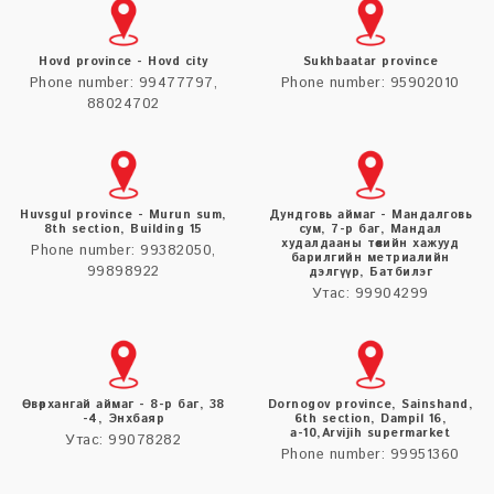
Hovd province - Hovd city
Sukhbaatar province
Phone number: 99477797,
Phone number: 95902010
88024702
Huvsgul province - Murun sum,
Дундговь аймаг - Мандалговь
8th section, Building 15
сум, 7-р баг, Мандал
худалдааны төвийн хажууд
Phone number: 99382050,
барилгийн мeтриалийн
99898922
дэлгүүр, Батбилэг
Утас: 99904299
Өвөрхангай аймаг - 8-р баг, 38
Dornogov province, Sainshand,
-4, Энхбаяр
6th section, Dampil 16,
а-10,Arvijih supermarket
Утас: 99078282
Phone number: 99951360