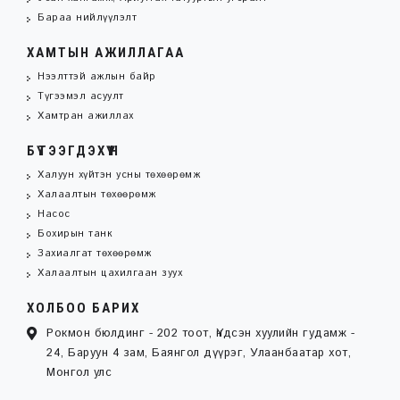
Бараа нийлүүлэлт
ХАМТЫН АЖИЛЛАГАА
Нээлттэй ажлын байр
Түгээмэл асуулт
Хамтран ажиллах
БҮТЭЭГДЭХҮҮН
Халуун хүйтэн усны төхөөрөмж
Халаалтын төхөөрөмж
Насос
Бохирын танк
Захиалгат төхөөрөмж
Халаалтын цахилгаан зуух
ХОЛБОО БАРИХ
Рокмон бюлдинг - 202 тоот, Үндсэн хуулийн гудамж -
24, Баруун 4 зам, Баянгол дүүрэг, Улаанбаатар хот,
Монгол улс