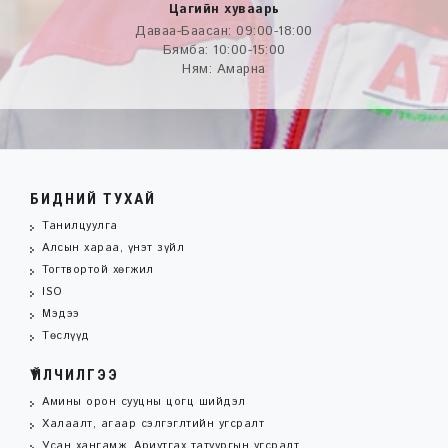
Цагийн хуваарь
Даваа-Баасан: 09:00-18:00
Бямба: 10:00-15:00
Ням: Амарна
БИДНИЙ ТУХАЙ
Танилцуулга
Алсын хараа, үнэт зүйл
Тогтвортой хөгжил
ISO
Мэдээ
Төслүүд
ҮЙЛЧИЛГЭЭ
Амины орон сууцны цогц шийдэл
Халаалт, агаар сэлгэглтийн угсралт
Усан хангамж, Ариутгах татуургын угсралт