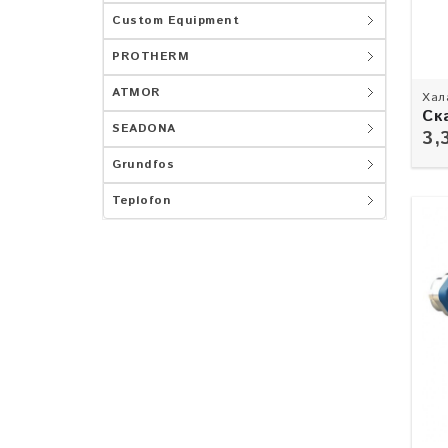
Custom Equipment
PROTHERM
ATMOR
Хал
Ск
SEADONA
зу
3,
Grundfos
Teplofon