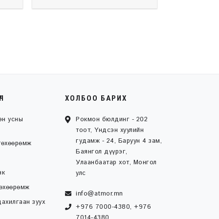
ҮН
ХОЛБОО БАРИХ
эн усны
Рокмон бюлдинг - 202
тоот, Үндсэн хуулийн
гудамж - 24, Баруун 4 зам,
төхөөрөмж
Баянгол дүүрэг,
Улаанбаатар хот, Монгол
нк
улс
төхөөрөмж
info@atmor.mn
ахилгаан зуух
+976 7000-4380, +976
7014-4380