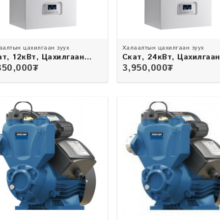
аалтын цахилгаан зуух
Халаалтын цахилгаан зуух
ат, 12кВт, Цахилгаан
Скат, 24кВт, Цахилгаан
ух
зуух
350,000
₮
3,950,000
₮