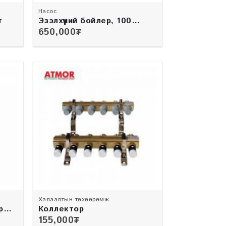
Насос
т
Эзэлхүүний бойлер, 100
литр, Atmor брэнд
650,000
₮
Халаалтын төхөөрөмж
р
Коллектор
155,000
₮