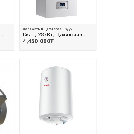
Халаалтын цахилгаан зуух
Скат, 28кВт, Цахилгаан
зуух
4,450,000
₮