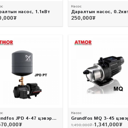
ос
Насос
ралтын насос, 1.1кВт
Даралтын насос, 0.2кв
0,000
₮
250,000
₮
ос
Насос
undfos JPD 4-47 цэвэр
Grundfos MQ 3-45 цэвэ
ны насос
усны насос
570,000
₮
1,341,000
₮
1,490,000
₮