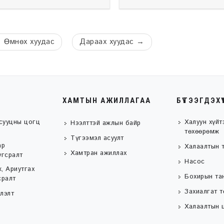
←
Өмнөх
хуудас
Дараах
хуудас
→
ХАМТЫН АЖИЛЛАГАА
БҮТЭЭГДЭХҮ
сууцны цогц
Халуун хүйт
Нээлттэй ажлын байр
төхөөрөмж
Түгээмэл асуулт
ар
Халаалтын 
Хамтран ажиллах
угсралт
Насос
, Ариутгах
Бохирын та
сралт
Захиалгат 
лэлт
Халаалтын ц