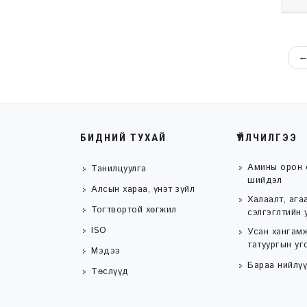
БИДНИЙ ТУХАЙ
ҮЙЛЧИЛГЭЭ
Амины орон 
Танилцуулга
шийдэл
Алсын хараа, үнэт зүйл
Халаалт, ага
Тогтвортой хөгжил
сэлгэглтийн 
ISO
Усан хангамж
татуургын уг
Мэдээ
Бараа нийлүү
Төслүүд