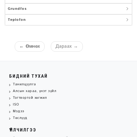
Grundfos
Teplofon
←
Өмнөх
Дараах
→
БИДНИЙ ТУХАЙ
Танилцуулга
Алсын хараа, үнэт зүйл
Тогтвортой хөгжил
ISO
Мэдээ
Төслүүд
ҮЙЛЧИЛГЭЭ