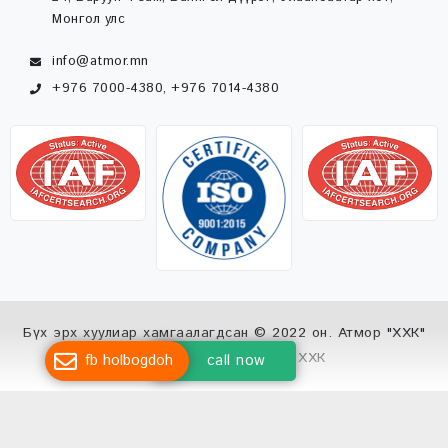
Монгол улс
info@atmor.mn
+976 7000-4380, +976 7014-4380
Бүх эрх хуулиар хамгаалагдсан © 2022 он. Атмор "ХХК"
Вэб сайт
ыг:
Грийн софт ХХК
fb holbogdoh
call now
Дуудлагын төв