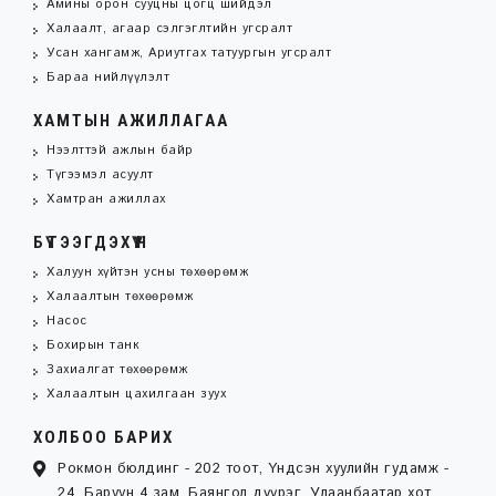
Амины орон сууцны цогц шийдэл
Халаалт, агаар сэлгэглтийн угсралт
Усан хангамж, Ариутгах татуургын угсралт
Бараа нийлүүлэлт
ХАМТЫН АЖИЛЛАГАА
Нээлттэй ажлын байр
Түгээмэл асуулт
Хамтран ажиллах
БҮТЭЭГДЭХҮҮН
Халуун хүйтэн усны төхөөрөмж
Халаалтын төхөөрөмж
Насос
Бохирын танк
Захиалгат төхөөрөмж
Халаалтын цахилгаан зуух
ХОЛБОО БАРИХ
Рокмон бюлдинг - 202 тоот, Үндсэн хуулийн гудамж -
24, Баруун 4 зам, Баянгол дүүрэг, Улаанбаатар хот,