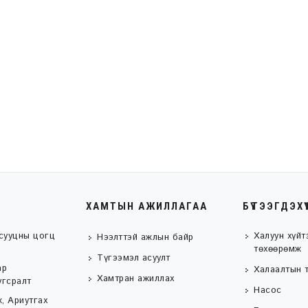
ХАМТЫН АЖИЛЛАГАА
БҮТЭЭГДЭХҮ
сууцны цогц
Халуун хүйт
Нээлттэй ажлын байр
төхөөрөмж
Түгээмэл асуулт
ар
Халаалтын 
Хамтран ажиллах
угсралт
Насос
, Ариутгах