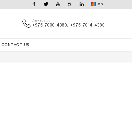
Mn
Facebook
Twitter
Youtube
Instagram
Linkedin
Лавлах утас
+976 7000-4380, +976 7014-4380
CONTACT US