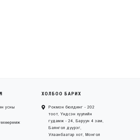
ҮН
ХОЛБОО БАРИХ
эн усны
Рокмон бюлдинг - 202
тоот, Үндсэн хуулийн
гудамж - 24, Баруун 4 зам,
төхөөрөмж
Баянгол дүүрэг,
Улаанбаатар хот, Монгол