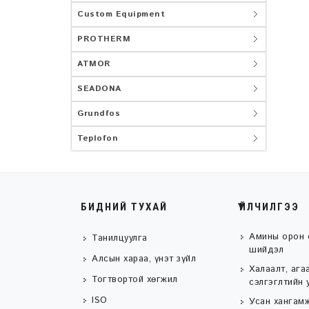
Custom Equipment
PROTHERM
ATMOR
SEADONA
Grundfos
Teplofon
БИДНИЙ ТУХАЙ
ҮЙЛЧИЛГЭЭ
Амины орон 
Танилцуулга
шийдэл
Алсын хараа, үнэт зүйл
Халаалт, ага
Тогтвортой хөгжил
сэлгэглтийн 
ISO
Усан хангамж