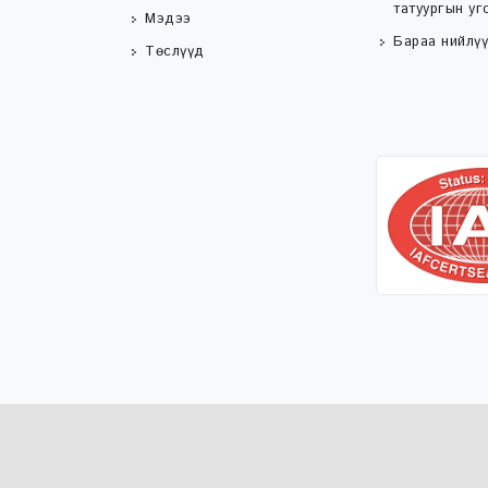
татуургын уг
Мэдээ
Бараа нийлүү
Төслүүд