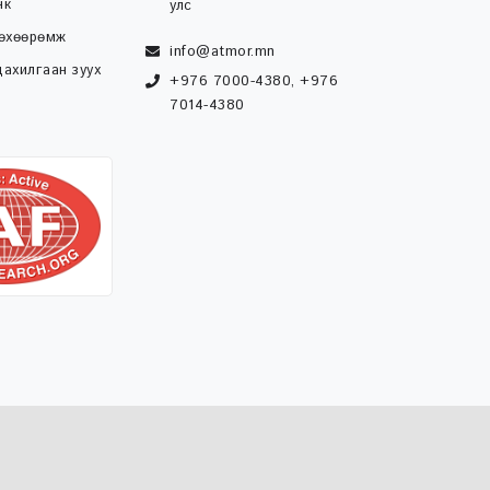
нк
улс
төхөөрөмж
info@atmor.mn
ахилгаан зуух
+976 7000-4380, +976
7014-4380