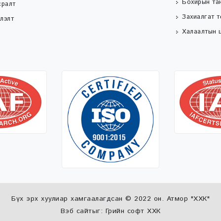
Бохирын та
сралт
Захиалгат 
лэлт
Халаалтын ц
Бүх эрх хуулиар хамгаалагдсан © 2022 он. Атмор "ХХК"
Вэб сайт
ыг:
Грийн софт ХХК