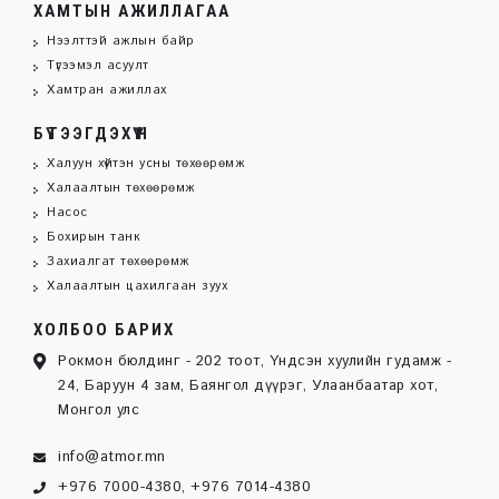
ХАМТЫН АЖИЛЛАГАА
Нээлттэй ажлын байр
Түгээмэл асуулт
Хамтран ажиллах
БҮТЭЭГДЭХҮҮН
Халуун хүйтэн усны төхөөрөмж
Халаалтын төхөөрөмж
Насос
Бохирын танк
Захиалгат төхөөрөмж
Халаалтын цахилгаан зуух
ХОЛБОО БАРИХ
Рокмон бюлдинг - 202 тоот, Үндсэн хуулийн гудамж -
24, Баруун 4 зам, Баянгол дүүрэг, Улаанбаатар хот,
Монгол улс
info@atmor.mn
+976 7000-4380, +976 7014-4380