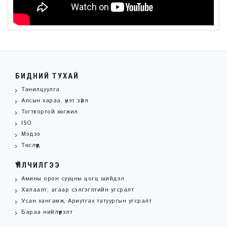
БИДНИЙ ТУХАЙ
Танилцуулга
Алсын хараа, үнэт зүйл
Тогтвортой хөгжил
ISO
Мэдээ
Төслүүд
ҮЙЛЧИЛГЭЭ
Амины орон сууцны цогц шийдэл
Халаалт, агаар сэлгэглтийн угсралт
Усан хангамж, Ариутгах татуургын угсралт
Бараа нийлүүлэлт