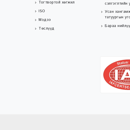
Тогтвортой хөгжил
сэлгэглтийн 
ISO
Усан хангамж
татуургын уг
Мэдээ
Бараа нийлүү
Төслүүд