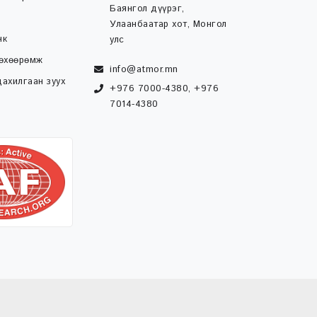
Баянгол дүүрэг,
Улаанбаатар хот, Монгол
нк
улс
төхөөрөмж
info@atmor.mn
ахилгаан зуух
+976 7000-4380, +976
7014-4380