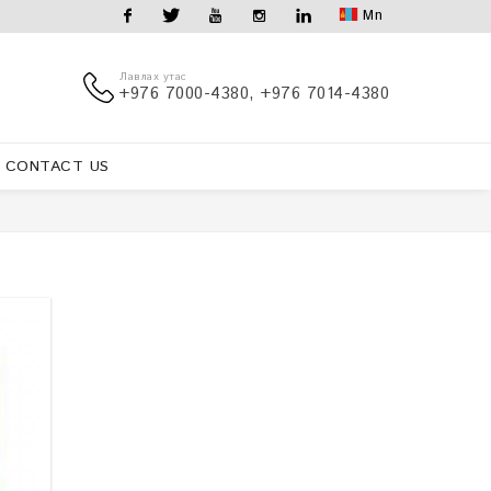
Mn
Facebook
Twitter
Youtube
Instagram
Linkedin
Лавлах утас
+976 7000-4380, +976 7014-4380
CONTACT US