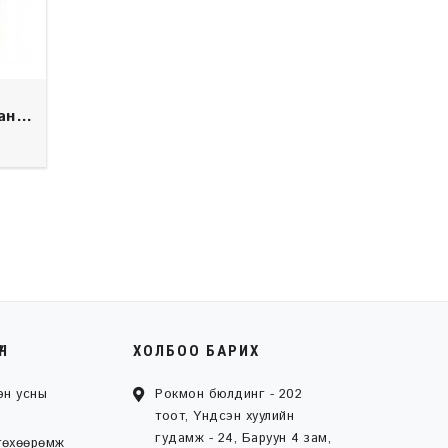
анк
ҮН
ХОЛБОО БАРИХ
эн усны
Рокмон бюлдинг - 202
тоот, Үндсэн хуулийн
гудамж - 24, Баруун 4 зам,
төхөөрөмж