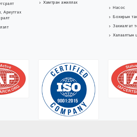
Хамтран ажиллах
угсралт
Насос
, Ариутгах
Бохирын та
сралт
Захиалгат 
лэлт
Халаалтын ц