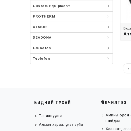
Custom Equipment
PROTHERM
ATMOR
Бох
Ат
SEADONA
Grundfos
Teplofon
БИДНИЙ ТУХАЙ
ҮЙЛЧИЛГЭЭ
Амины орон 
Танилцуулга
шийдэл
Алсын хараа, үнэт зүйл
Халаалт, ага