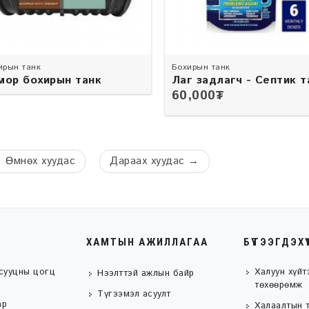
ирын танк
Бохирын танк
мор бохирын танк
Лаг задлагч - Септик т
хамгаалагч
60,000
₮
←
Өмнөх
хуудас
Дараах
хуудас
→
ХАМТЫН АЖИЛЛАГАА
БҮТЭЭГДЭХҮ
сууцны цогц
Халуун хүйт
Нээлттэй ажлын байр
төхөөрөмж
Түгээмэл асуулт
ар
Халаалтын 