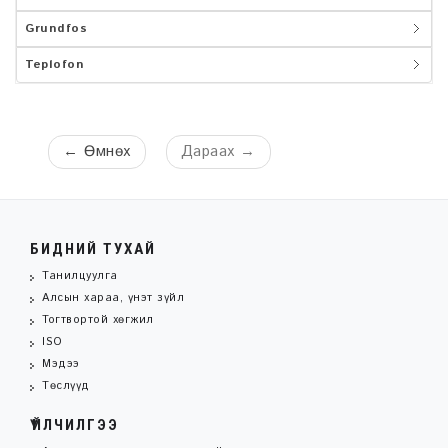
Grundfos
Teplofon
←
Өмнөх
Дараах
→
БИДНИЙ ТУХАЙ
Танилцуулга
Алсын хараа, үнэт зүйл
Тогтвортой хөгжил
ISO
Мэдээ
Төслүүд
ҮЙЛЧИЛГЭЭ