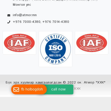
Монгол улс
info@atmor.mn
+976 7000-4380, +976 7014-4380
Бүх эрх хуулиар хамгаалагдсан © 2022 он. Атмор "ХХК"
Вэб сайт
ыг:
Грийн софт ХХК
fb holbogdoh
call now
Дуудлагын төв