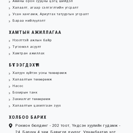
Амины орон сууцны цогц шийдэл
Халаалт, агаар сэлгэглтийн угсралт
Усан хангамж, Ариутгах татуургын угсралт
Бараа нийлүүлэлт
ХАМТЫН АЖИЛЛАГАА
Нээлттэй ажлын байр
Түгээмэл асуулт
Хамтран ажиллах
БҮТЭЭГДЭХҮҮН
Халуун хүйтэн усны төхөөрөмж
Халаалтын төхөөрөмж
Насос
Бохирын танк
Захиалгат төхөөрөмж
Халаалтын цахилгаан зуух
ХОЛБОО БАРИХ
Рокмон бюлдинг - 202 тоот, Үндсэн хуулийн гудамж -
24, Баруун 4 зам, Баянгол дүүрэг, Улаанбаатар хот,