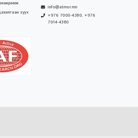
төхөөрөмж
info@atmor.mn
ахилгаан зуух
+976 7000-4380, +976
7014-4380