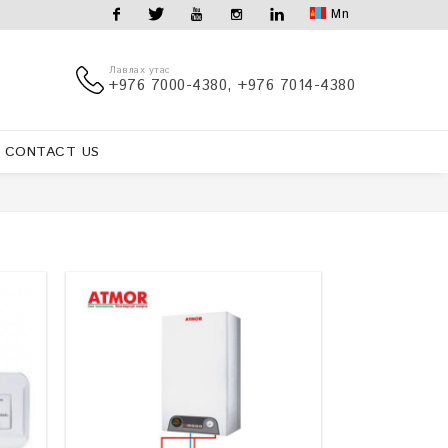
Mn
Facebook
Twitter
Youtube
Instagram
Linkedin
Лавлах утас
+976 7000-4380, +976 7014-4380
CONTACT US