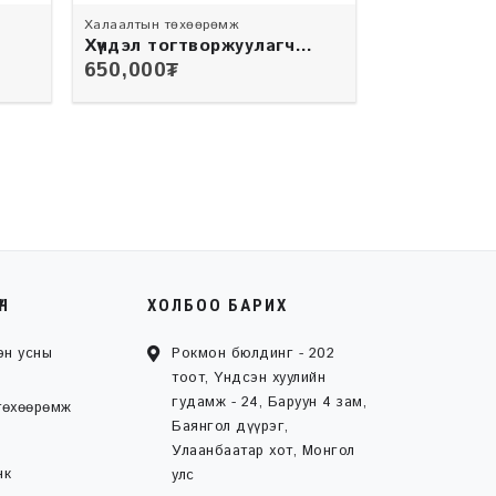
Халаалтын төхөөрөмж
Хүчдэл тогтворжуулагч
/12ква/
650,000
₮
ҮН
ХОЛБОО БАРИХ
эн усны
Рокмон бюлдинг - 202
тоот, Үндсэн хуулийн
гудамж - 24, Баруун 4 зам,
төхөөрөмж
Баянгол дүүрэг,
Улаанбаатар хот, Монгол
нк
улс