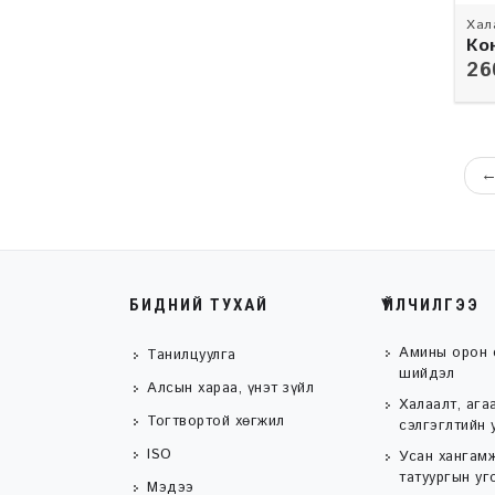
Хал
Ко
1
26
БИДНИЙ ТУХАЙ
ҮЙЛЧИЛГЭЭ
Амины орон 
Танилцуулга
шийдэл
Алсын хараа, үнэт зүйл
Халаалт, ага
Тогтвортой хөгжил
сэлгэглтийн 
ISO
Усан хангамж
татуургын уг
Мэдээ