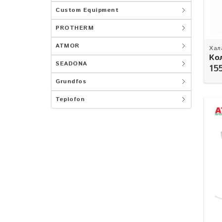
Custom Equipment
PROTHERM
ATMOR
Хал
Ко
SEADONA
15
Grundfos
Teplofon