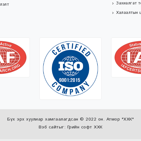
Захиалгат 
лэлт
Халаалтын ц
Бүх эрх хуулиар хамгаалагдсан © 2022 он. Атмор "ХХК"
Вэб сайт
ыг:
Грийн софт ХХК
Дуудлагын төв