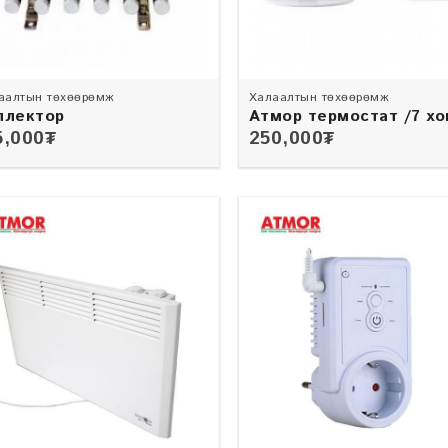
аалтын төхөөрөмж
Халаалтын төхөөрөмж
ллектор
Атмор термостат /7 хо
термостат/
5,000
₮
250,000
₮