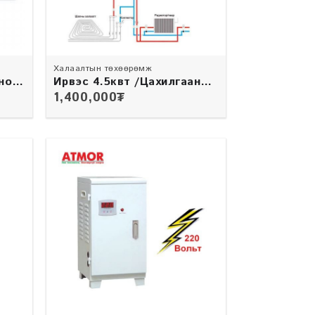
Халаалтын төхөөрөмж
ног
Ирвэс 4.5квт /Цахилгаан
зуух/
1,400,000
₮