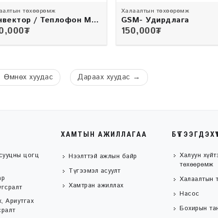
аалтын төхөөрөмж
Халаалтын төхөөрөмж
нвектор / Теплофон MT
GSM- Удирдлага
0,000
₮
150,000
₮
←
Өмнөх
хуудас
Дараах
хуудас
→
ХАМТЫН АЖИЛЛАГАА
БҮТЭЭГДЭХҮ
сууцны цогц
Халуун хүйт
Нээлттэй ажлын байр
төхөөрөмж
Түгээмэл асуулт
ар
Халаалтын 
Хамтран ажиллах
угсралт
Насос
, Ариутгах
Бохирын та
сралт